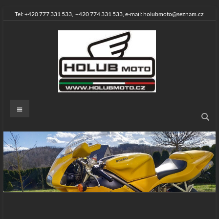
Skip
Tel: +420 777 331 533, +420 774 331 533, e-mail: holubmoto@seznam.cz
to
content
HOLUBMOTO
Menu
Prodej
motocyklů
a
skútrů